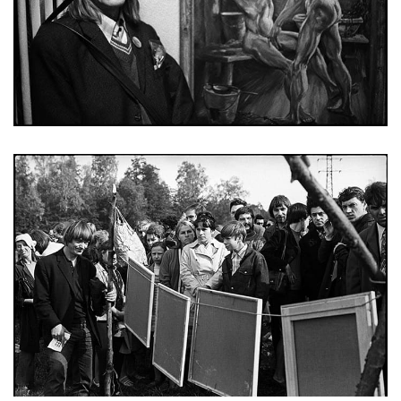
Фото 186
Владимир Гордеев