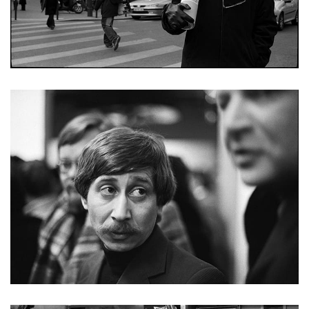
Фото 183
Виктор Кротов